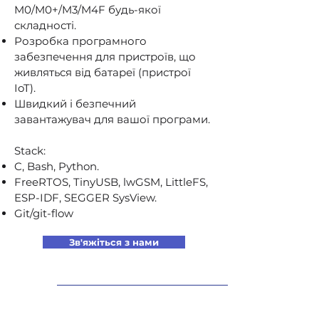
M0/M0+/M3/M4F будь-якої
складності.
Розробка програмного
забезпечення для пристроїв, що
живляться від батареї (пристрої
IoT).
Швидкий і безпечний
завантажувач для вашої програми.
Stack:
C, Bash, Python.
FreeRTOS, TinyUSB, lwGSM, LittleFS,
ESP-IDF, SEGGER SysView.
Git/git-flow
Зв'яжіться з нами