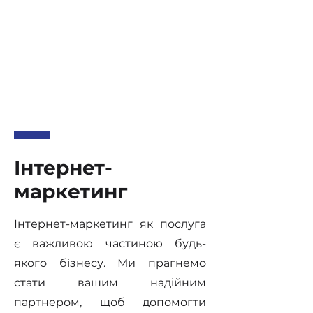
залучимо більше українських
спеціалістів, які перебувають у
такому ж становищі, як і ми.
Якщо ви спеціаліст, який
залишився без роботи,
запрошуємо вас
приєднатися
до нашої команди
.
Інтернет-
маркетинг
Інтернет-маркетинг як послуга
є важливою частиною будь-
якого бізнесу. Ми прагнемо
стати вашим надійним
партнером, щоб допомогти